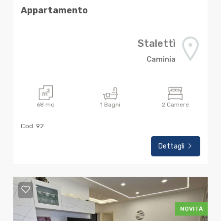
Appartamento
Stalettì
Caminia
68
mq
1
Bagni
2
Camere
Cod. 92
Dettagli
NOVITÀ