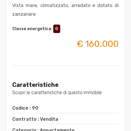
Vista mare, climatizzato, arredato e dotato di
3
zanzariere
4
Classe energetica
:
G
€ 160.000
5
5+
Bagni
Caratteristiche
minimi
Scopri le caratteristiche di questo immobile
Qualsiasi
Codice : 90
Contratto : Vendita
1
Categoria : Appartamento