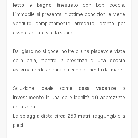
Totale
letto
e
bagno
finestrato con box doccia.
mq
L'immobile si presenta in ottime condizioni e viene
venduto completamente
arredato
, pronto per
essere abitato sin da subito.
Dal
giardino
si gode inoltre di una piacevole vista
della baia, mentre la presenza di una
doccia
Locali
esterna
rende ancora più comodi i rientri dal mare.
minimi
Soluzione ideale come
casa vacanze
o
Qualsiasi
investimento
in una delle località più apprezzate
della zona.
1
La
spiaggia dista circa 250 metri
, raggiungibile a
piedi.
2