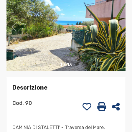
cercare
CONTATTI
Provincia
Comune
1
/
13
Descrizione
Tipologia
-
Cod. 90
Preferiti: Cod. 
Stampa: C
Cond
multiscelta
Qualsiasi
CAMINIA DI STALETTI' - Traversa del Mare,