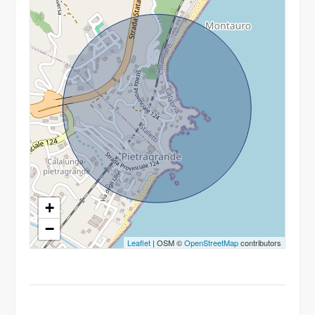
+
−
Leaflet
| OSM ©
OpenStreetMap
contributors