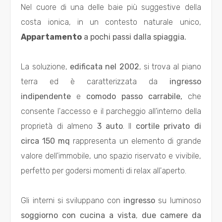
Nel cuore di una delle baie più suggestive della
Residenziali
costa ionica, in un contesto naturale unico,
Appartamento
a pochi passi dalla spiaggia.
Commerciali
La soluzione,
edificata nel 2002
, si trova al piano
Industriali
terra ed è caratterizzata da
ingresso
indipendente
e
comodo passo carrabile,
che
Terreni
consente l'accesso e il parcheggio all'interno della
proprietà di almeno
3 auto
. Il
cortile privato di
Prezzo
circa 150 mq
rappresenta un elemento di grande
valore dell'immobile, uno spazio riservato e vivibile,
perfetto per godersi momenti di relax all'aperto.
Gli interni si sviluppano con
ingresso
su luminoso
soggiorno con cucina a vista
,
due camere da