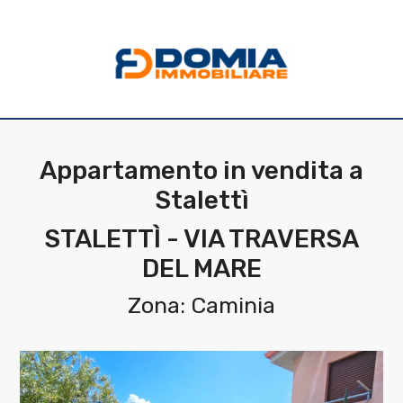
Codice
HOME
CHI
Contratto
SIAMO
Appartamento in vendita a
Qualsiasi
Stalettì
LA
NOSTRA
STALETTÌ - VIA TRAVERSA
Vendita
DEL MARE
ZONA
Affitto
Zona: Caminia
IMMOBILI
Scegli
SERVIZI
dove