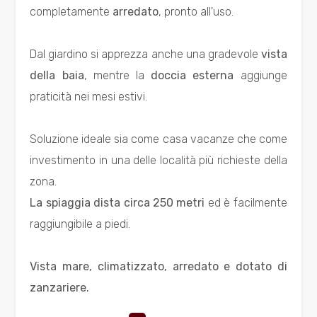
Totale
completamente
arredato
, pronto all'uso.
mq
Dal giardino si apprezza anche una gradevole
vista
della baia
, mentre la
doccia esterna
aggiunge
praticità nei mesi estivi.
Soluzione ideale sia come casa vacanze che come
Locali
investimento in una delle località più richieste della
minimi
zona.
La spiaggia dista circa 250 metri
ed è facilmente
Qualsiasi
raggiungibile a piedi.
1
Vista mare, climatizzato, arredato e dotato di
zanzariere.
2