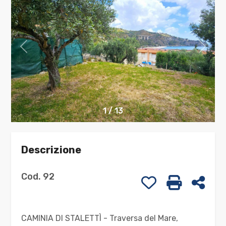
cercare
CONTATTI
Provincia
Comune
1
/
13
Descrizione
Tipologia
-
Cod. 92
Preferiti: Cod. 
Stampa: C
Cond
multiscelta
Qualsiasi
CAMINIA DI STALETTÌ - Traversa del Mare,