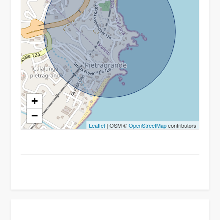
+
−
Leaflet
| OSM ©
OpenStreetMap
contributors