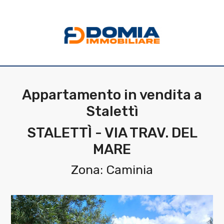
Codice
HOME
CHI
Contratto
SIAMO
Appartamento in vendita a
Qualsiasi
Stalettì
LA
NOSTRA
STALETTÌ - VIA TRAV. DEL
Vendita
MARE
ZONA
Affitto
Zona: Caminia
IMMOBILI
Scegli
SERVIZI
dove