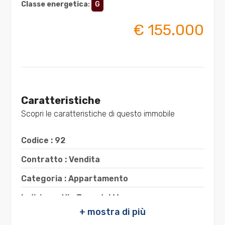
Classe energetica
:
G
3
€ 155.000
4
5
Caratteristiche
5+
Scopri le caratteristiche di questo immobile
Bagni
Codice : 92
minimi
Contratto : Vendita
Categoria : Appartamento
Qualsiasi
Indirizzo : Via Trav. del Mare
1
CAP : 88071