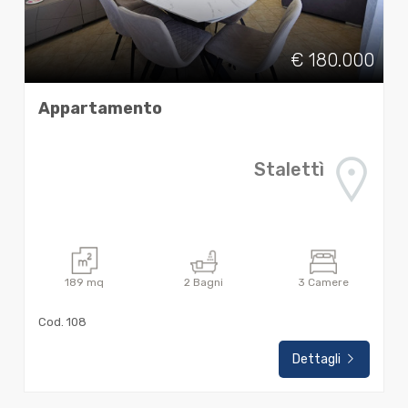
€ 180.000
Appartamento
Stalettì
189
mq
2
Bagni
3
Camere
Cod. 108
Dettagli