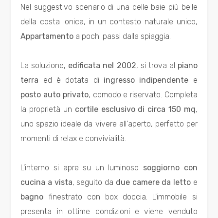
Nel suggestivo scenario di una delle baie più belle
Residenziali
della costa ionica, in un contesto naturale unico,
Appartamento
a pochi passi dalla spiaggia.
Commerciali
La soluzione
, edificata nel 2002
, si trova al
piano
Industriali
terra
ed è dotata di
ingresso indipendente
e
posto auto privato
, comodo e riservato. Completa
Terreni
la proprietà un
cortile esclusivo di circa 150 mq
,
uno spazio ideale da vivere all'aperto, perfetto per
Prezzo
momenti di relax e convivialità.
L'interno si apre su un luminoso
soggiorno con
cucina a vista
, seguito da
due camere da letto
e
bagno
finestrato con box doccia. L'immobile si
presenta in ottime condizioni e viene venduto