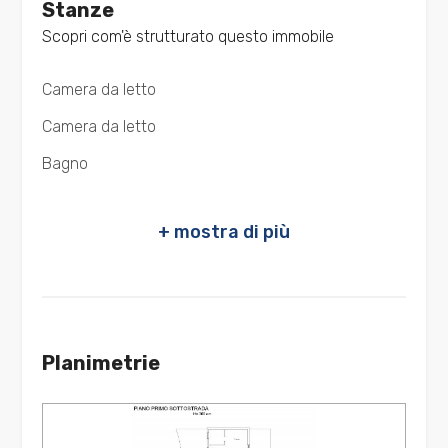
Stanze
1
Terrazzo : Presente
Scopri com'è strutturato questo immobile
Giardino : Privato
2
Camera da letto
Cucina : Angolo cottura
Camera da letto
3
Arredato : Arredato
Bagno
Terrazza
4
Antenna Tv : Autonoma
5
Aria Condizionata
Tapparelle
5+
Planimetrie
Altre
opzioni
-