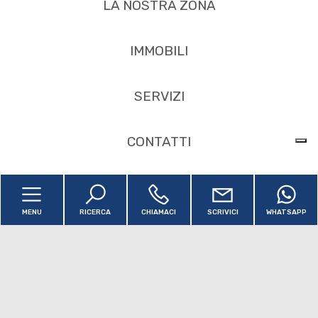
LA NOSTRA ZONA
multiscelta
IMMOBILI
Giardino
Posto auto/Box
SERVIZI
Balcone/Terrazzo
CONTATTI
Ascensore
Sitemap
MENU
RICERCA
CHIAMACI
SCRIVICI
WHATSAPP
Arredato
Privacy Policy
Nuova costruzione
Cookie Policy
Lusso