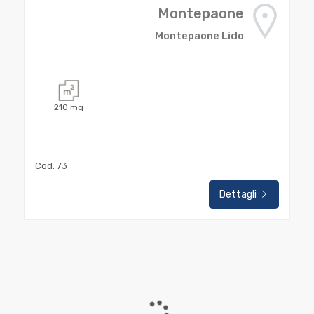
Totale
Montepaone
mq
Montepaone Lido
210
mq
Locali
Cod. 73
minimi
Dettagli
Qualsiasi
1
2