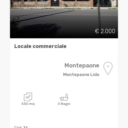
cercare
CONTATTI
Provincia
€ 2.000
Comune
Locale commerciale
Montepaone
Montepaone Lido
Tipologia
-
multiscelta
550
mq
3
Bagni
Qualsiasi
Cod. 34