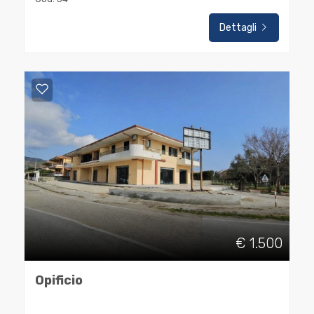
Residenziali
Dettagli
Commerciali
Industriali
Terreni
Prezzo
€ 1.500
Opificio