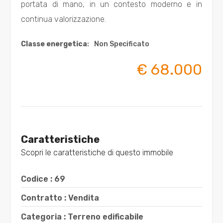
portata di mano, in un contesto moderno e in
3
continua valorizzazione.
Classe energetica
:
Non Specificato
4
€ 68.000
5
5+
Caratteristiche
Bagni
minimi
Scopri le caratteristiche di questo immobile
Codice : 69
Qualsiasi
Contratto : Vendita
1
Categoria : Terreno edificabile