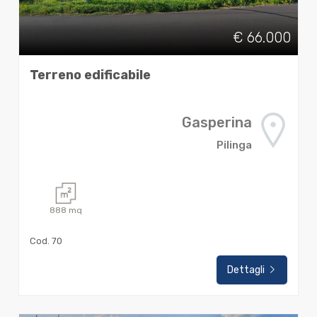
€ 66.000
Terreno edificabile
Gasperina
Pilinga
888
mq
Cod. 70
Dettagli