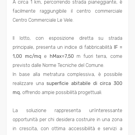
A circa 1 km, percorrendo strada pianeggiante, è
Totale
facilmente raggiungibile il centro commerciale
mq
Centro Commerciale Le Vele.
Il lotto, con esposizione diretta su strada
principale, presenta un indice di fabbricabilità
IF =
1,00 mc/mq
e
hMax=7,50
m fuori terra, come
previsto dalle Norme Tecniche del Comune.
Locali
In base alla metratura complessiva, è possibile
minimi
realizzare una
superficie abitabile di circa 300
mq
, offrendo ampie possibilità progettuali.
Qualsiasi
La soluzione rappresenta un'interessante
1
opportunità per chi desidera costruire in una zona
2
in crescita, con ottima accessibilità e servizi a