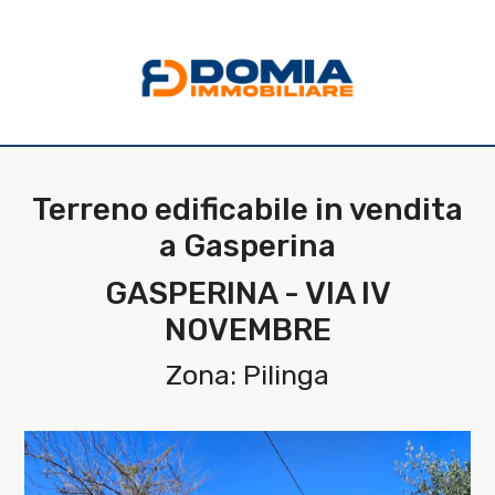
Codice
HOME
CHI
Contratto
SIAMO
Terreno edificabile in vendita
Qualsiasi
a Gasperina
LA
NOSTRA
GASPERINA - VIA IV
Vendita
NOVEMBRE
ZONA
Affitto
Zona: Pilinga
IMMOBILI
Scegli
SERVIZI
dove