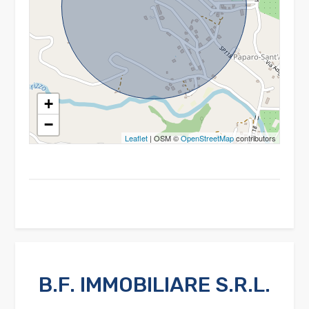
multiscelta
Giardino
Posto auto/Box
+
−
Balcone/Terrazzo
Leaflet
| OSM ©
OpenStreetMap
contributors
Ascensore
Arredato
Nuova costruzione
B.F. IMMOBILIARE S.R.L.
Lusso