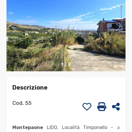
cercare
CONTATTI
Provincia
Comune
1
/
9
Descrizione
Tipologia
-
Cod. 55
Preferiti: Cod. 
Stampa: C
Cond
multiscelta
Qualsiasi
Montepaone
LIDO, Località Timponello -
a