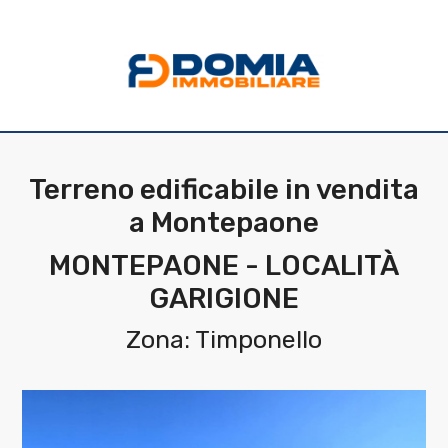
Codice
HOME
CHI
Contratto
SIAMO
Terreno edificabile in vendita
Qualsiasi
a Montepaone
LA
NOSTRA
MONTEPAONE - LOCALITÀ
Vendita
GARIGIONE
ZONA
Affitto
Zona: Timponello
IMMOBILI
Scegli
SERVIZI
dove