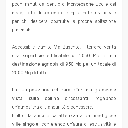
pochi minuti dal centro di
Montepaone
Lido e dal
Residenziali
mare, lotto di
terreno
di ampia metratura ideale
per chi desidera costruire la propria abitazione
Commerciali
principale.
Industriali
Accessibile tramite Via Busento, il terreno vanta
una
superficie edificabile di 1.050 Mq
e una
Terreni
destinazione agricola di 950 Mq
per un
totale di
2000 Mq di lotto.
Prezzo
La sua
posizione collinare
offre una
gradevole
vista sulle colline circostanti
, regalando
un'atmosfera di tranquillità e benessere.
Inoltre,
la zona è caratterizzata da prestigiose
ville singole
, conferendo un'aura di esclusività e