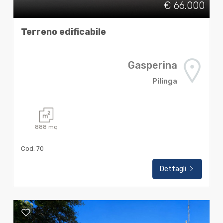
€ 66.000
Terreno edificabile
Gasperina
Pilinga
888
mq
Cod. 70
Dettagli