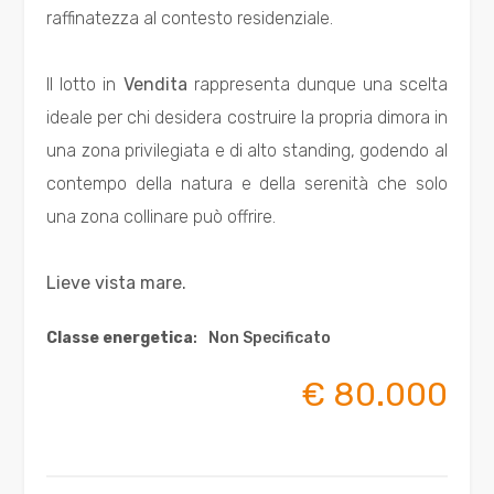
Totale
raffinatezza al contesto residenziale.
mq
Il lotto in
Vendita
rappresenta dunque una scelta
ideale per chi desidera costruire la propria dimora in
una zona privilegiata e di alto standing, godendo al
contempo della natura e della serenità che solo
una zona collinare può offrire.
Locali
minimi
Lieve vista mare.
Classe energetica
:
Non Specificato
Qualsiasi
€ 80.000
1
2