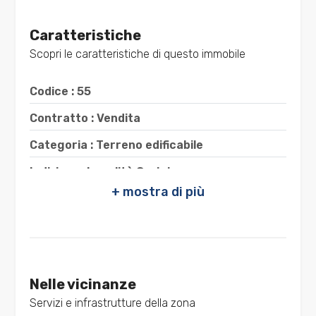
3
Caratteristiche
Scopri le caratteristiche di questo immobile
4
Codice : 55
5
Contratto : Vendita
Categoria : Terreno edificabile
5+
Indirizzo : Località Garigione
Bagni
CAP : 88060
minimi
Comune : Montepaone
Zona : Timponello
Qualsiasi
Totale mq : 1.500 mq
Nelle vicinanze
1
Servizi e infrastrutture della zona
Mq edificabili : 1.050 mq