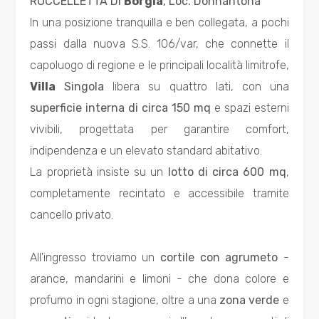
ROCCELLETTA DI
Borgia
, Loc. Donnantona 
Residenziali
In una posizione tranquilla e ben collegata, a pochi
passi dalla nuova S.S. 106/var, che connette il
Commerciali
capoluogo di regione e le principali località limitrofe,
Villa
Singola
libera su quattro lati, con una
Industriali
superficie interna di circa 150 mq
e spazi esterni
vivibili, progettata per garantire comfort,
Terreni
indipendenza e un elevato standard abitativo.
La proprietà insiste su un
lotto di circa 600 mq
,
completamente recintato e accessibile tramite
Prezzo
cancello privato.
All'ingresso troviamo un
cortile con agrumeto
-
arance, mandarini e limoni - che dona colore e
profumo in ogni stagione, oltre a una
zona verde
e