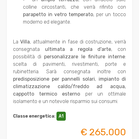
colline circostanti, che verrà rifinito con
3
parapetto in vetro temperato
, per un tocco
moderno ed elegante.
4
La
Villa
, attualmente in fase di costruzione, verrà
5
consegnata
ultimata a regola d'arte
, con
possibilità di
personalizzare le finiture interne
:
scelta di pavimenti, rivestimenti, porte e
5+
rubinetteria. Sarà consegnata inoltre con
predisposizione per pannelli solari
,
impianto di
Bagni
climatizzazione caldo/freddo ad acqua,
cappotto termico esterno
per un ottimale
minimi
isolamento e un notevole risparmio sui consumi.
Qualsiasi
Classe energetica
:
A1
€ 265.000
1