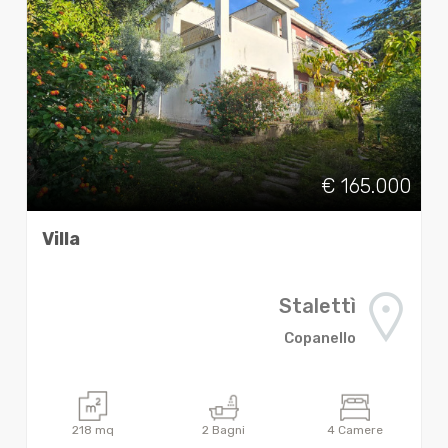
€ 165.000
Villa
Stalettì
Copanello
218
mq
2
Bagni
4
Camere