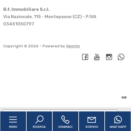
B.f. Immobiliare S.r.l.
Via Nazionale, 115 - Montepaone (CZ) - P.IVA
03451050797
Copyright © 2026 - Powered by
Gestim
Torna su
Le tue preferenze relative alla privacy
Informativa sulla raccolta
MENU
RICERCA
CHIAMACI
SCRIVICI
WHATSAPP