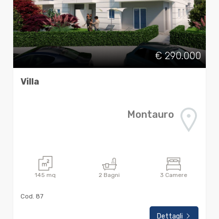
€ 290.000
Villa
Montauro
145
mq
2
Bagni
3
Camere
Cod. 87
Dettagli