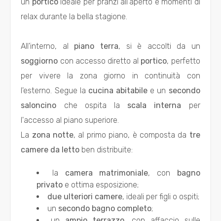
un
portico
ideale per pranzi all'aperto e momenti di
Totale
relax durante la bella stagione.
mq
All'interno, al
piano terra
, si è accolti da un
soggiorno
con accesso diretto al
portico
, perfetto
per vivere la zona giorno in continuità con
l'esterno. Segue la
cucina abitabile
e un
secondo
saloncino
che ospita la
scala interna
per
Locali
l'accesso al piano superiore.
minimi
La
zona notte
, al primo piano, è composta da
tre
camere da letto
ben distribuite:
Qualsiasi
la
camera matrimoniale
, con
bagno
1
privato
e ottima esposizione;
due ulteriori camere
, ideali per figli o ospiti;
un
secondo bagno completo
;
2
un
ampio terrazzo
, con affaccio sulle