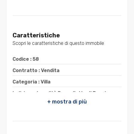
2
3
Caratteristiche
Scopri le caratteristiche di questo immobile
4
Codice : 58
5
Contratto : Vendita
5+
Categoria : Villa
Indirizzo : Località Roccelletta di Borgia
Camere
CAP : 88060
minime
Comune : Borgia
Qualsiasi
Zona : Roccelletta