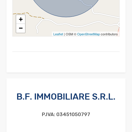
+
−
Leaflet
| OSM ©
OpenStreetMap
contributors
B.F. IMMOBILIARE S.R.L.
P.IVA: 03451050797