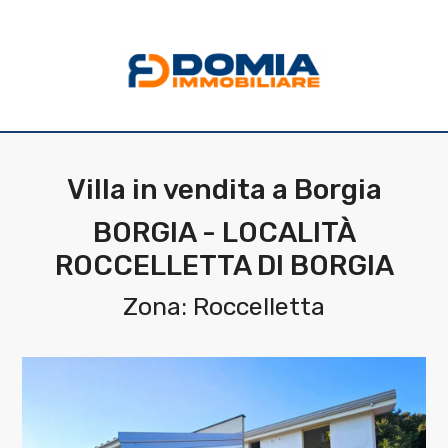
Codice
HOME
CHI
Contratto
SIAMO
Villa in vendita a Borgia
Qualsiasi
LA
BORGIA - LOCALITÀ
NOSTRA
ROCCELLETTA DI BORGIA
Vendita
ZONA
Zona: Roccelletta
Affitto
IMMOBILI
Scegli
SERVIZI
dove