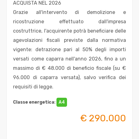
ACQUISTA NEL 2026
1
Grazie all'intervento di demolizione e
ricostruzione effettuato dall'impresa
2
costruttrice, l'acquirente potrà beneficiare delle
agevolazioni fiscali previste dalla normativa
3
vigente: detrazione pari al 50% degli importi
versati come caparra nell'anno 2026, fino a un
4
massimo di € 48.000 di beneficio fiscale (su €
96.000 di caparra versata), salvo verifica dei
5
requisiti di legge.
5+
Classe energetica
:
A4
€ 290.000
Altre
opzioni
-