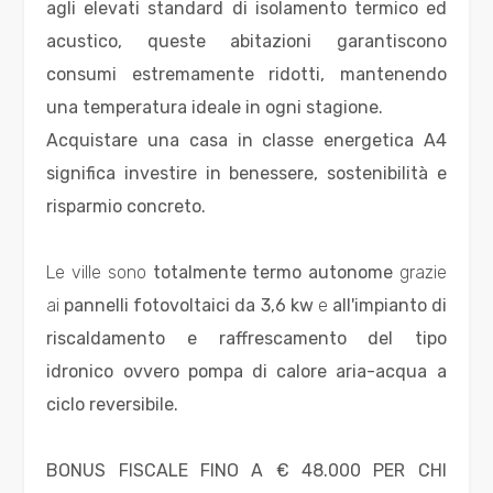
agli elevati standard di isolamento termico ed
2
acustico, queste abitazioni garantiscono
consumi estremamente ridotti, mantenendo
3
una temperatura ideale in ogni stagione.
Acquistare una casa in classe energetica A4
4
significa investire in benessere, sostenibilità e
risparmio concreto.
5
Le ville sono
totalmente termo autonome
grazie
5+
ai
pannelli fotovoltaici da 3,6 kw
e
all'impianto di
riscaldamento e raffrescamento del tipo
Camere
idronico ovvero pompa di calore aria-acqua a
minime
ciclo reversibile.
Qualsiasi
BONUS FISCALE FINO A € 48.000 PER CHI