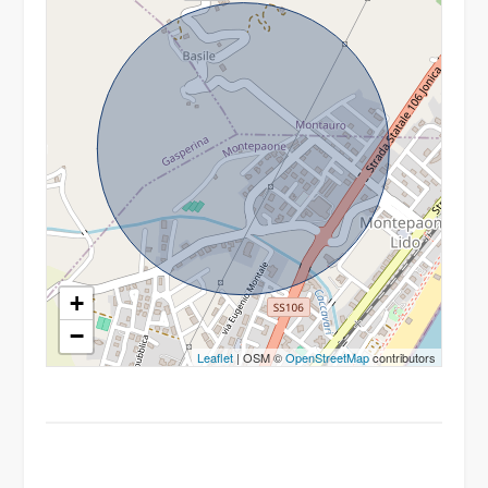
+
−
Leaflet
| OSM ©
OpenStreetMap
contributors