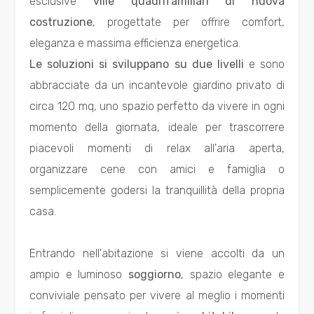
esclusive
ville quadrifamiliari di nuova
Residenziali
costruzione
, progettate per offrire comfort,
eleganza e massima efficienza energetica.
Commerciali
Le soluzioni si sviluppano su due livelli
e sono
abbracciate da un incantevole giardino privato di
Industriali
circa 120 mq, uno spazio perfetto da vivere in ogni
momento della giornata, ideale per trascorrere
Terreni
piacevoli momenti di relax all'aria aperta,
organizzare cene con amici e famiglia o
semplicemente godersi la tranquillità della propria
Prezzo
casa.
Entrando nell'abitazione si viene accolti da un
ampio e luminoso
soggiorno
, spazio elegante e
conviviale pensato per vivere al meglio i momenti