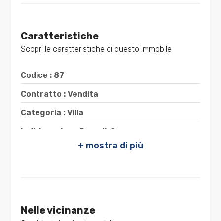
multiscelta
Caratteristiche
Giardino
Scopri le caratteristiche di questo immobile
Posto auto/Box
Codice : 87
Balcone/Terrazzo
Contratto : Vendita
Categoria : Villa
Ascensore
Indirizzo : Loc. Renadi, Snc
CAP : 88060
Arredato
Comune : Montauro
Nuova costruzione
Totale mq : 145 mq
Camere : 3
Lusso
Nelle vicinanze