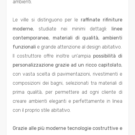
ambienti.
3
Le ville si distinguono per le
raffinate rifiniture
4
moderne
, studiate nei minimi dettagli:
linee
contemporanee, materiali di qualità, ambienti
5
funzionali
e grande attenzione al design abitativo.
Il costruttore offre inoltre un'ampia
possibilità di
5+
personalizzazione grazie ad un ricco capitolato
,
con vasta scelta di pavimentazioni, rivestimenti e
composizioni dei bagni, selezionati tra materiali di
Bagni
minimi
prima qualità, per permettere ad ogni cliente di
creare ambienti eleganti e perfettamente in linea
Qualsiasi
con il proprio stile abitativo.
1
Grazie alle più moderne tecnologie costruttive e