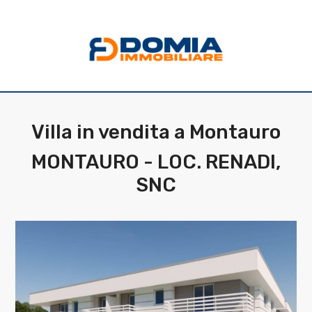
Codice
HOME
CHI
Contratto
SIAMO
Villa in vendita a Montauro
Qualsiasi
LA
MONTAURO - LOC. RENADI,
NOSTRA
SNC
Vendita
ZONA
Affitto
IMMOBILI
Scegli
SERVIZI
dove