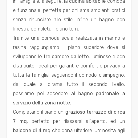
in famiglia e, a seguire, la
cucina abitabile
comoda
Totale
e funzionale, perfetta per chi ama ambienti pratici
mq
senza rinunciare allo stile; infine un
bagno
con
finestra completa il piano terra.
Tramite una comoda scala realizzata in marmo e
resina raggiungiamo il piano superiore dove si
sviluppano le
tre camere da letto
, luminose e ben
distribuite, ideali per garantire comfort e privacy a
Locali
tutta la famiglia; seguendo il comodo disimpegno,
minimi
dal quale si dirama tutto il secondo livello,
possiamo poi accedere al
bagno padronale a
Qualsiasi
servizio della zona notte.
Completano il piano un
grazioso terrazzo di circa
1
7 mq
, perfetto per rilassarsi all'aperto, ed un
balcone di 4 mq
che dona ulteriore luminosità agli
2