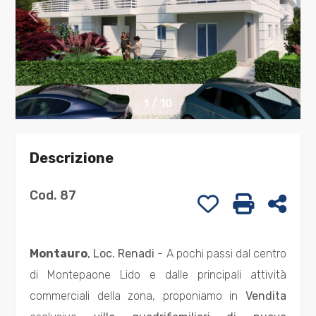
cercare
CONTATTI
Provincia
Comune
1
/
10
Descrizione
Cod. 87
Preferiti: Cod. 
Stampa: C
Cond
Tipologia
-
Montauro
, Loc. Renadi
- A pochi passi dal centro
multiscelta
di Montepaone Lido e dalle principali attività
Qualsiasi
commerciali della zona, proponiamo in
Vendita