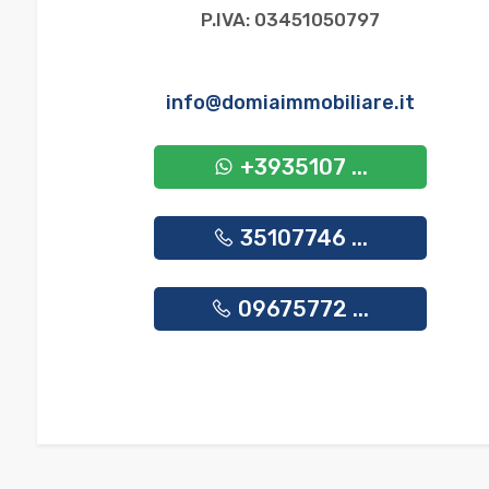
P.IVA: 03451050797
Giardino
info@domiaimmobiliare.it
Posto auto/Box
+3935107 ...
Balcone/Terrazzo
35107746 ...
Ascensore
Arredato
09675772 ...
Nuova costruzione
Lusso