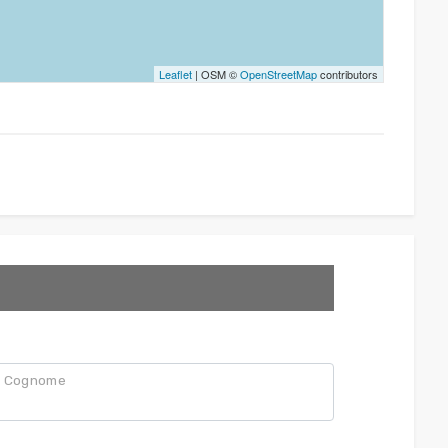
Leaflet
| OSM ©
OpenStreetMap
contributors
Cognome