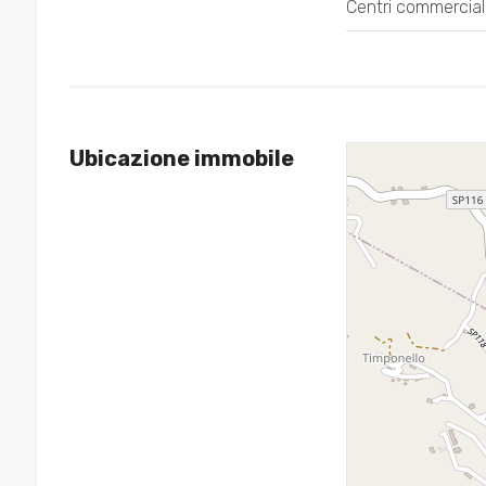
Centri commercial
3
4
Ubicazione immobile
5
5+
Camere
minime
Qualsiasi
1