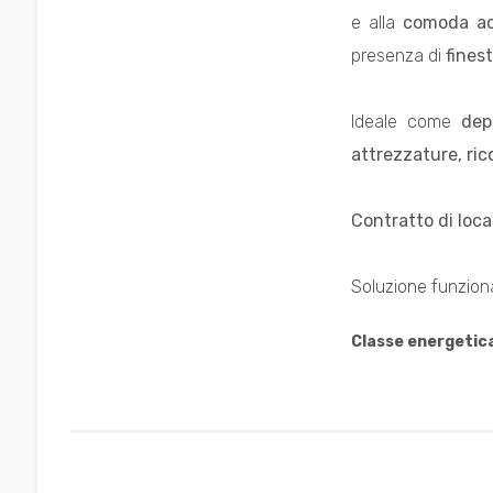
mq
e alla
comoda acc
presenza di
finest
Ideale come
dep
attrezzature, ri
Locali
Contratto di loc
minimi
Soluzione funziona
Qualsiasi
Classe energetic
1
2