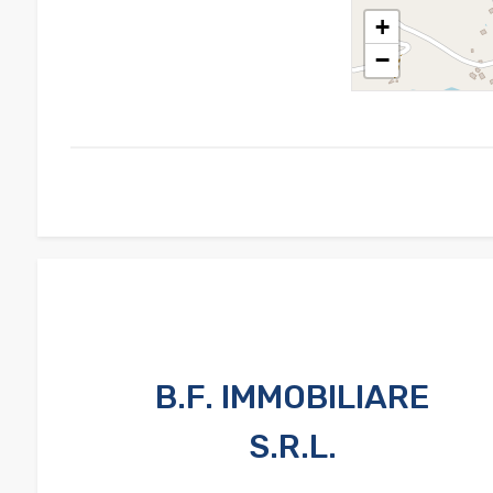
+
−
2
3
4
5
5+
B.F. IMMOBILIARE
Altre
opzioni
S.R.L.
-
multiscelta