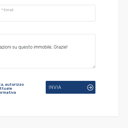
* Email
a, autorizzo
INVIA
attuale
formativa