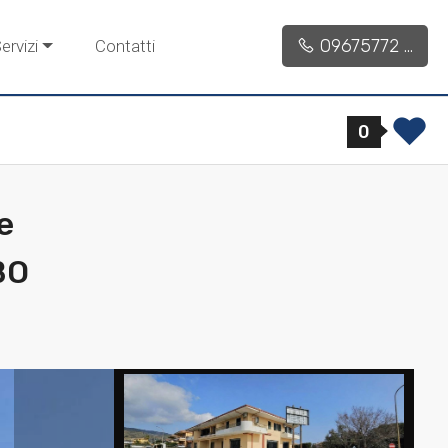
09675772 ...
ervizi
Contatti
0
e
BO