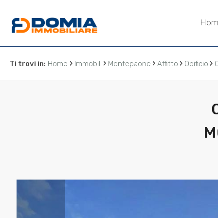
Codice
Hom
HOME
CHI
›
›
›
›
›
Ti trovi in:
Home
Immobili
Montepaone
Affitto
Opificio
O
Contratto
SIAMO
Qualsiasi
LA
NOSTRA
M
Vendita
ZONA
Affitto
IMMOBILI
Scegli
SERVIZI
dove