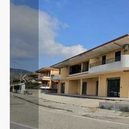
cercare
CONTATTI
Provincia
Comune
Tipologia
-
multiscelta
Qualsiasi
Residenziali