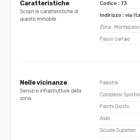
3
Caratteristiche
Codice : 73
Scopri le caratteristiche di
Indirizzo : via I
questo immobile
4
Zona : Montepaon
5
Passo carraio
5+
Bagni
Nelle vicinanze
Palestre
minimi
Servizi e infrastrutture della
Complessi Sportiv
zona
Qualsiasi
Parchi Giochi
Asilo
1
Scuole Superiori
2