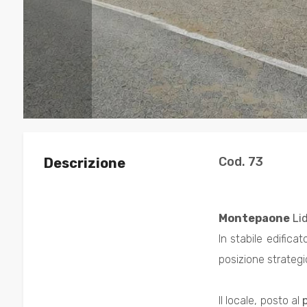
Commerciali
Industriali
Terreni
Cod. 73
Descrizione
Prezzo
Montepaone
Lid
In stabile edifica
posizione strategi
Totale
Il locale, posto al
p