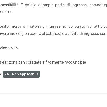
essibilità
. È dotato di
ampia porta di ingresso
,
comodi s
re alte
.
osito merci e materiali, magazzino collegato ad attività
covero mezzi
(non aperto al pubblico) o
attività di ingrosso se
azione 6+6.
le in zona ben collegata e facilmente raggiungibile.
a
:
NA - Non Applicabile