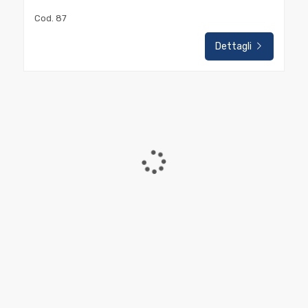
Cod. 87
2
Dettagli
3
4
5
5+
Camere
minime
Qualsiasi