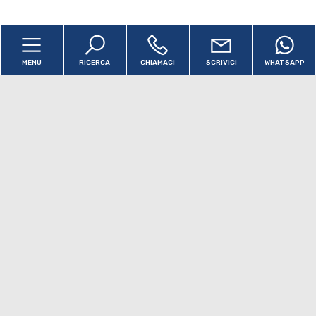
Cookie Policy
MENU
RICERCA
CHIAMACI
SCRIVICI
WHATSAPP
B.f. Immobiliare S.r.l.
Via Nazionale, 115 - Montepaone (CZ) - P.IVA
03451050797
Copyright © 2026 - Powered by
Gestim