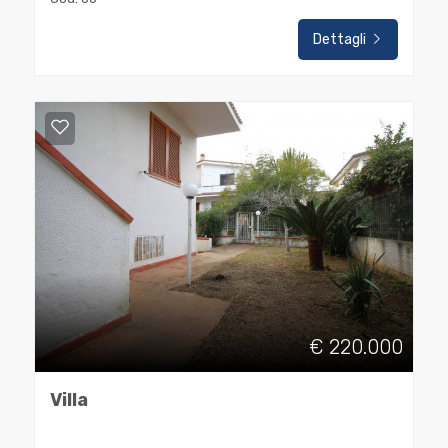
Residenziali
Dettagli
Commerciali
Industriali
Terreni
Prezzo
€ 220.000
Villa