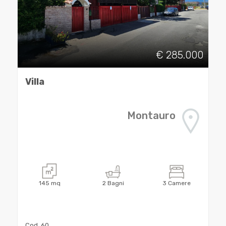
cercare
CONTATTI
Catanzaro
€ 285.000
Montauro
Villa
Montauro
Tipologia
-
multiscelta
145
mq
2
Bagni
3
Camere
Qualsiasi
Cod. 60