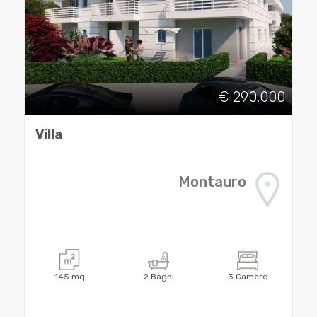
3
4
€ 290.000
5
Villa
5+
Montauro
Bagni
minimi
Qualsiasi
145
mq
2
Bagni
3
Camere
1