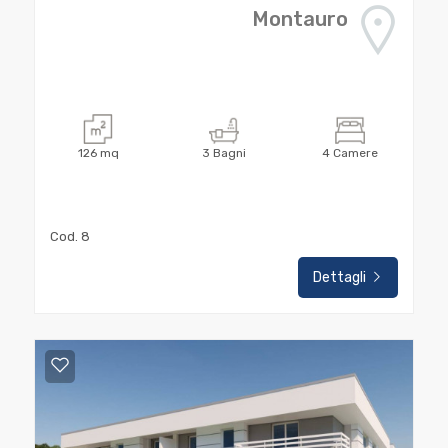
Totale
Montauro
mq
126
mq
3
Bagni
4
Camere
Locali
Cod. 8
minimi
Dettagli
Qualsiasi
1
2