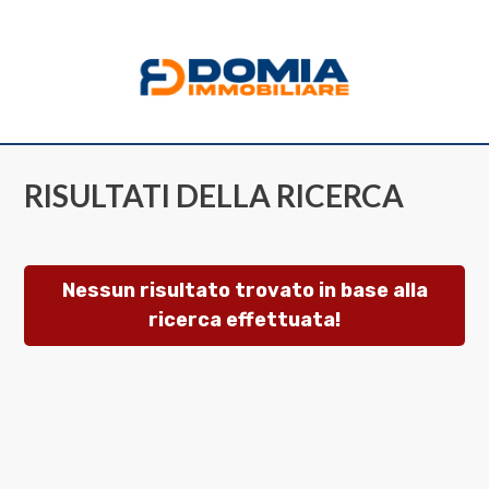
Codice
HOME
CHI
Contratto
SIAMO
RISULTATI DELLA RICERCA
Qualsiasi
LA
NOSTRA
Nessun risultato trovato in base alla
Vendita
ricerca effettuata!
ZONA
Affitto
IMMOBILI
Scegli
SERVIZI
dove