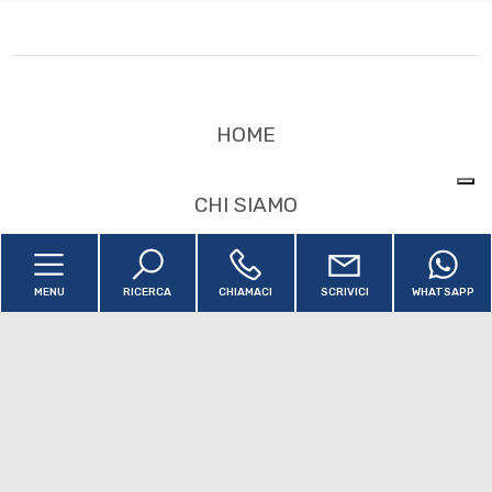
3
4
HOME
5
CHI SIAMO
5+
LA NOSTRA ZONA
MENU
RICERCA
CHIAMACI
SCRIVICI
WHATSAPP
Bagni
minimi
IMMOBILI
Qualsiasi
SERVIZI
1
CONTATTI