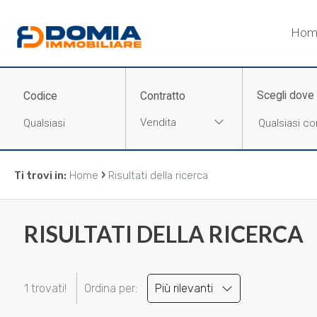
Codice
Hom
HOME
CHI
Scegli dove
Codice
Contratto
Contratto
SIAMO
Vendita
Qualsiasi
LA
›
Ti trovi in:
Home
Risultati della ricerca
NOSTRA
Vendita
ZONA
RISULTATI DELLA RICERCA
Affitto
IMMOBILI
Scegli
1 trovati!
Ordina per:
Più rilevanti
SERVIZI
dove