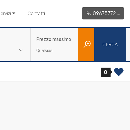
09675772 ...
ervizi
Contatti
Prezzo massimo
CERCA
0