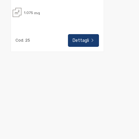
1.075
mq
Commerciali
Industriali
Cod. 25
Dettagli
Terreni
Prezzo
Totale