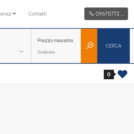
09675772 ...
ervizi
Contatti
Prezzo massimo
CERCA
0