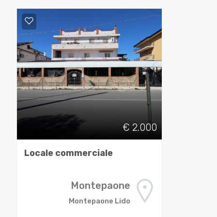
cercare
CONTATTI
Catanzaro
Montepaone
€ 2.000
Tipologia
-
Locale commerciale
multiscelta
Montepaone
Qualsiasi
Montepaone Lido
Residenziali