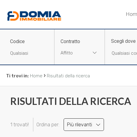
Codice
Hom
HOME
CHI
Scegli dove
Codice
Contratto
Contratto
SIAMO
Affitto
Qualsiasi
LA
›
Ti trovi in:
Home
Risultati della ricerca
NOSTRA
Vendita
ZONA
RISULTATI DELLA RICERCA
Affitto
IMMOBILI
Scegli
1 trovati!
Ordina per:
Più rilevanti
SERVIZI
dove