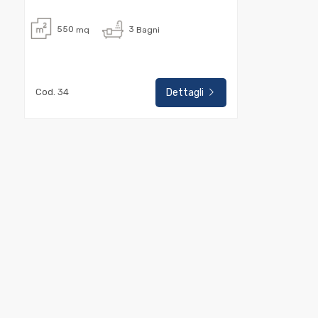
550
mq
3
Bagni
Commerciali
Industriali
Cod. 34
Dettagli
Terreni
Prezzo
Totale