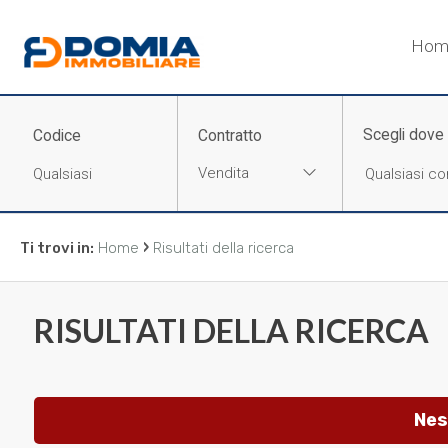
Codice
Hom
HOME
CHI
Scegli dove
Codice
Contratto
Contratto
SIAMO
Vendita
Qualsiasi
LA
›
Ti trovi in:
Home
Risultati della ricerca
NOSTRA
Vendita
ZONA
RISULTATI DELLA RICERCA
Affitto
IMMOBILI
Scegli
SERVIZI
Nes
dove