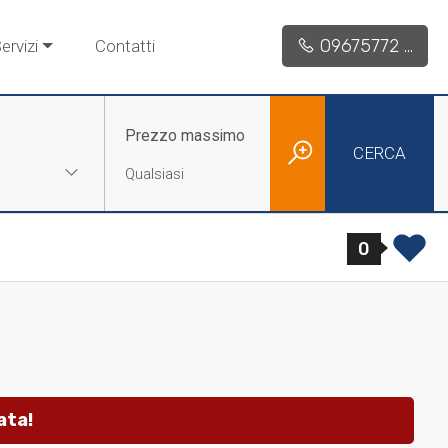
09675772 ...
ervizi
Contatti
Prezzo massimo
CERCA
0
ata!