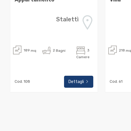
2
Stalettì
3
4
189
mq
2
Bagni
3
218
m
Camere
5
Cod. 108
Dettagli
Cod. 61
5+
Altre
opzioni
-
multiscelta