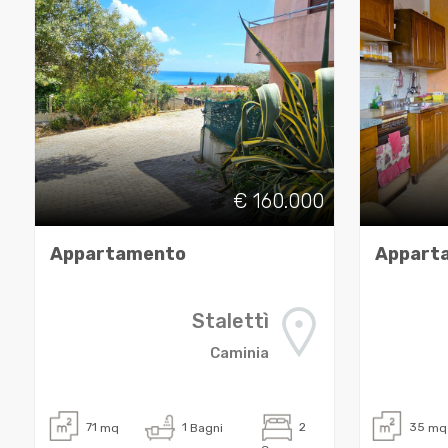
3
4
5
5+
€ 160.000
Bagni
Appartamento
Appart
minimi
Stalettì
Qualsiasi
Caminia
1
71
mq
1
Bagni
2
35
mq
2