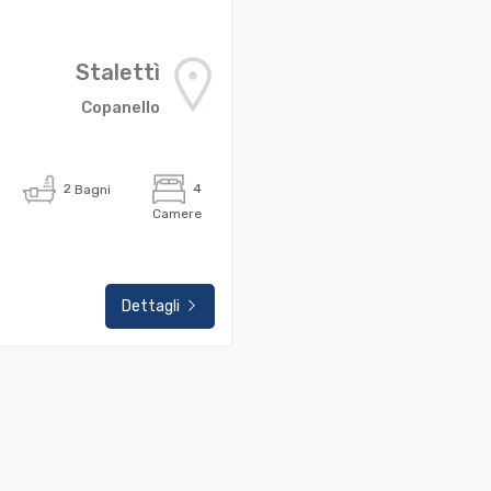
Stalettì
Copanello
q
2
Bagni
4
Camere
Dettagli