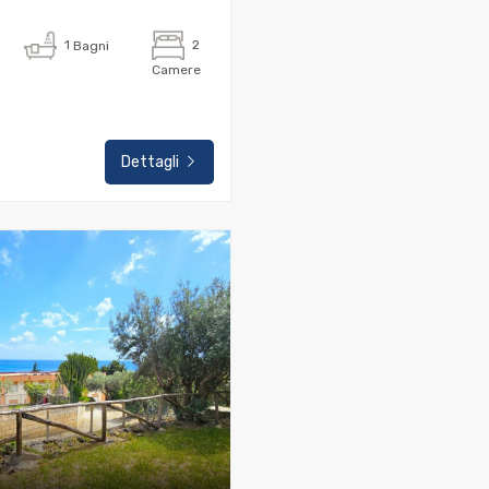
1
Bagni
2
Camere
Dettagli