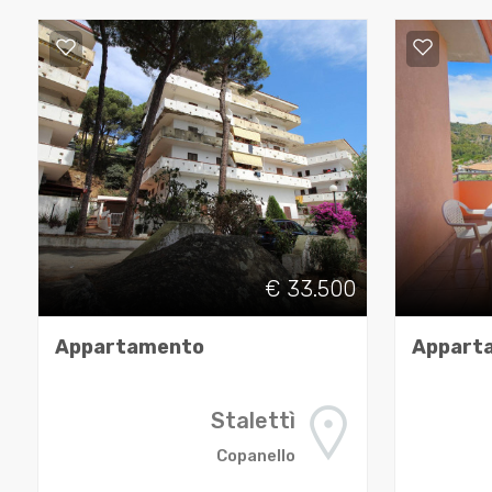
cercare
CONTATTI
Catanzaro
Stalettì
€ 33.500
Tipologia
-
Appartamento
Appart
multiscelta
Stalettì
Qualsiasi
Copanello
Residenziali