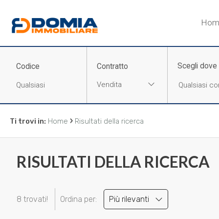
Codice
Hom
HOME
CHI
Scegli dove
Codice
Contratto
Contratto
SIAMO
Vendita
Qualsiasi
LA
›
Ti trovi in:
Home
Risultati della ricerca
NOSTRA
Vendita
ZONA
RISULTATI DELLA RICERCA
Affitto
IMMOBILI
Scegli
8 trovati!
Ordina per:
Più rilevanti
SERVIZI
dove