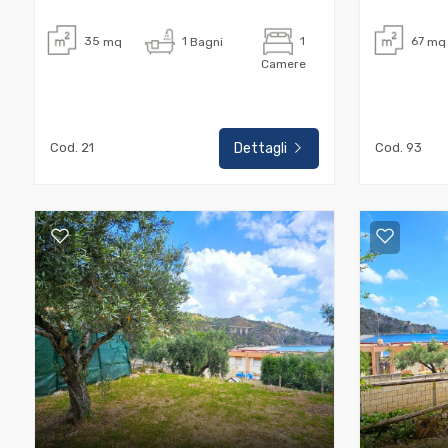
35
mq
1
Bagni
1
67
mq
Commerciali
Camere
Industriali
Cod. 21
Dettagli
Cod. 93
Terreni
Prezzo
Totale