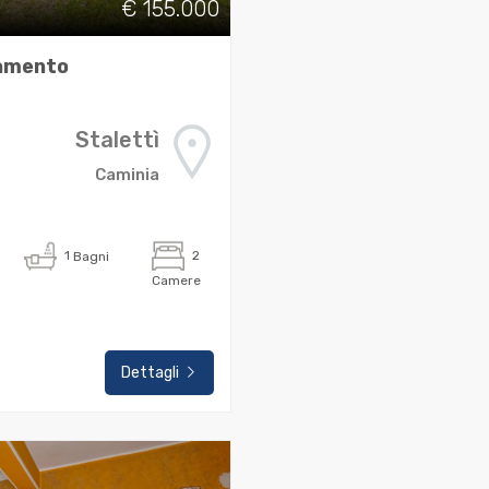
€ 155.000
amento
Stalettì
Caminia
1
Bagni
2
Camere
Dettagli