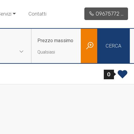
09675772 ...
ervizi
Contatti
Prezzo massimo
CERCA
0