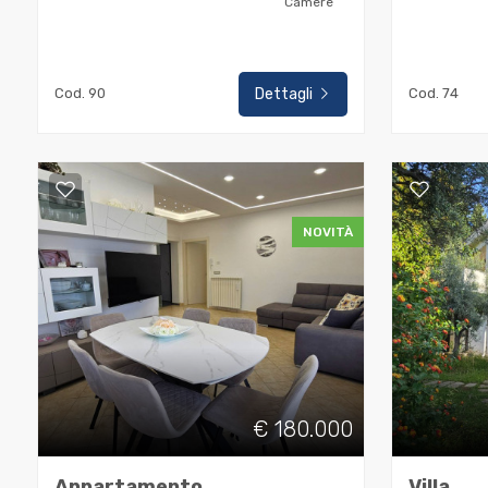
Camere
3
Cod. 90
Dettagli
Cod. 74
4
5
NOVITÀ
5+
Camere
minime
Qualsiasi
€ 180.000
1
Appartamento
Villa