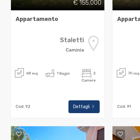
€ 155.000
mq
Appartamento
Appart
Stalettì
Caminia
Locali
minimi
68
mq
1
Bagni
2
70
mq
Camere
Qualsiasi
1
Cod. 92
Dettagli
Cod. 91
2