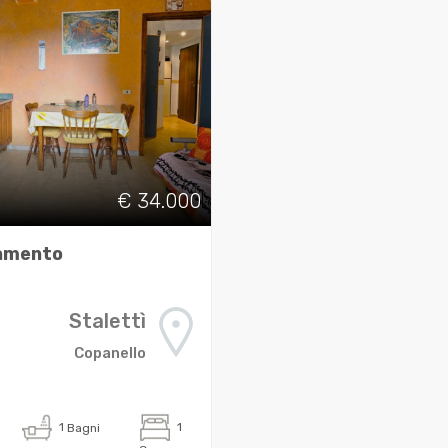
€ 34.000
amento
Stalettì
Copanello
1
Bagni
1