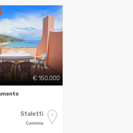
€ 150.000
amento
Stalettì
Caminia