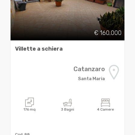
cercare
CONTATTI
Catanzaro
€ 160.000
Catanzaro
Villette a schiera
Catanzaro
Santa Maria
Tipologia
-
multiscelta
176
mq
3
Bagni
4
Camere
Qualsiasi
Cod. 88