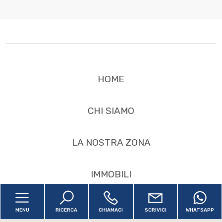
2
3
4
HOME
5
CHI SIAMO
5+
LA NOSTRA ZONA
Camere
IMMOBILI
minime
SERVIZI
Qualsiasi
MENU
RICERCA
CHIAMACI
SCRIVICI
WHATSAPP