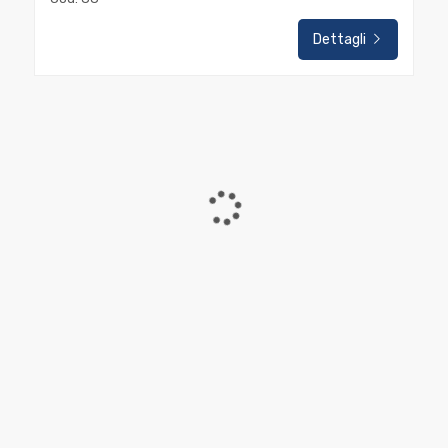
Residenziali
Dettagli
Commerciali
Industriali
Terreni
Prezzo